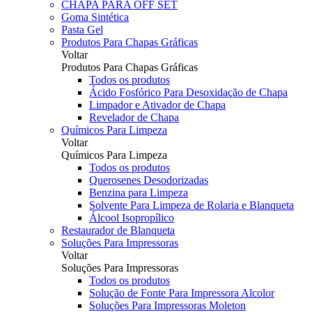
CHAPA PARA OFF SET
Goma Sintética
Pasta Gel
Produtos Para Chapas Gráficas
Voltar
Produtos Para Chapas Gráficas
Todos os produtos
Ácido Fosfórico Para Desoxidação de Chapa
Limpador e Ativador de Chapa
Revelador de Chapa
Químicos Para Limpeza
Voltar
Químicos Para Limpeza
Todos os produtos
Querosenes Desodorizadas
Benzina para Limpeza
Solvente Para Limpeza de Rolaria e Blanqueta
Álcool Isopropílico
Restaurador de Blanqueta
Soluções Para Impressoras
Voltar
Soluções Para Impressoras
Todos os produtos
Solução de Fonte Para Impressora Alcolor
Soluções Para Impressoras Moleton